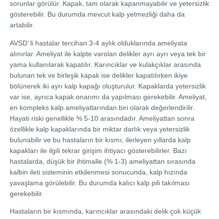
sorunlar görülür. Kapak, tam olarak kapanmayabilir ve yetersizlik
gösterebilir. Bu durumda mevcut kalp yetmezliği daha da
artabilir.
AVSD’ li hastalar tercihan 3-4 aylık olduklarında ameliyata
alınırlar. Ameliyat ile kalpte varolan delikler ayrı ayrı veya tek bir
yama kullanılarak kapatılır. Karıncıklar ve kulakçıklar arasında
bulunan tek ve birleşik kapak ise delikler kapatılırken ikiye
bölünerek iki ayrı kalp kapağı oluşturulur. Kapaklarda yetersizlik
var ise, ayrıca kapak onarımı da yapılması gerekebilir. Ameliyat,
en kompleks kalp ameliyatlarından biri olarak değerlendirilir.
Hayati riski genellikle % 5-10 arasındadır. Ameliyattan sonra
özellikle kalp kapaklarında bir miktar darlık veya yetersizlik
bulunabilir ve bu hastaların bir kısmı, ilerleyen yıllarda kalp
kapakları ile ilgili tekrar girişim ihtiyacı gösterebilirler. Bazı
hastalarda, düşük bir ihtimalle (% 1-3) ameliyattan sırasında
kalbin ileti sisteminin etkilenmesi sonucunda, kalp hızında
yavaşlama görülebilir. Bu durumda kalıcı kalp pili takılması
gerekebilir.
Hastaların bir kısmında, karıncıklar arasındaki delik çok küçük