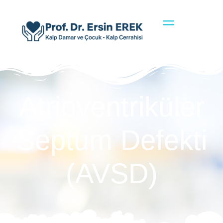
Atrioventriküler
Septum Defekti
(AVSD)