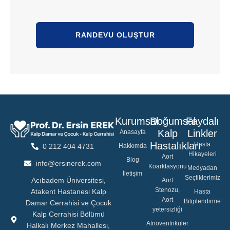
RANDEVU OLUŞTUR
Kurumsal
Doğumsal
Faydalı
Kalp
Linkler
Anasayfa
Hastalıkları
Hasta
Hakkımda
0 212 404 4731
Hikayeleri
Aort
Blog
info@ersinerek.com
Koarktasyonu
Medyadan
İletişim
Seçtiklerimiz
Acıbadem Üniversitesi,
Aort
Stenozu,
Atakent Hastanesi Kalp
Hasta
Aort
Bilgilendirme
Damar Cerrahisi ve Çocuk
yetersizliği
Kalp Cerrahisi Bölümü
Atrioventriküler
Halkalı Merkez Mahallesi,