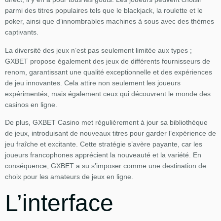
parmi des titres populaires tels que le blackjack, la roulette et le
poker, ainsi que d’innombrables machines à sous avec des thèmes
captivants.
La diversité des jeux n’est pas seulement limitée aux types ;
GXBET propose également des jeux de différents fournisseurs de
renom, garantissant une qualité exceptionnelle et des expériences
de jeu innovantes. Cela attire non seulement les joueurs
expérimentés, mais également ceux qui découvrent le monde des
casinos en ligne.
De plus, GXBET Casino met régulièrement à jour sa bibliothèque
de jeux, introduisant de nouveaux titres pour garder l’expérience de
jeu fraîche et excitante. Cette stratégie s’avère payante, car les
joueurs francophones apprécient la nouveauté et la variété. En
conséquence, GXBET a su s’imposer comme une destination de
choix pour les amateurs de jeux en ligne.
L’interface