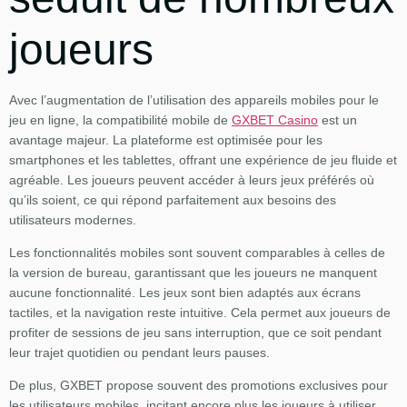
joueurs
Avec l’augmentation de l’utilisation des appareils mobiles pour le
jeu en ligne, la compatibilité mobile de
GXBET Casino
est un
avantage majeur. La plateforme est optimisée pour les
smartphones et les tablettes, offrant une expérience de jeu fluide et
agréable. Les joueurs peuvent accéder à leurs jeux préférés où
qu’ils soient, ce qui répond parfaitement aux besoins des
utilisateurs modernes.
Les fonctionnalités mobiles sont souvent comparables à celles de
la version de bureau, garantissant que les joueurs ne manquent
aucune fonctionnalité. Les jeux sont bien adaptés aux écrans
tactiles, et la navigation reste intuitive. Cela permet aux joueurs de
profiter de sessions de jeu sans interruption, que ce soit pendant
leur trajet quotidien ou pendant leurs pauses.
De plus, GXBET propose souvent des promotions exclusives pour
les utilisateurs mobiles, incitant encore plus les joueurs à utiliser