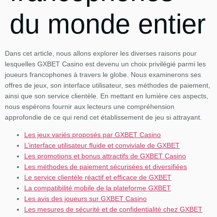
du monde entier
Dans cet article, nous allons explorer les diverses raisons pour
lesquelles GXBET Casino est devenu un choix privilégié parmi les
joueurs francophones à travers le globe. Nous examinerons ses
offres de jeux, son interface utilisateur, ses méthodes de paiement,
ainsi que son service clientèle. En mettant en lumière ces aspects,
nous espérons fournir aux lecteurs une compréhension
approfondie de ce qui rend cet établissement de jeu si attrayant.
Les jeux variés proposés par GXBET Casino
L’interface utilisateur fluide et conviviale de GXBET
Les promotions et bonus attractifs de GXBET Casino
Les méthodes de paiement sécurisées et diversifiées
Le service clientèle réactif et efficace de GXBET
La compatibilité mobile de la plateforme GXBET
Les avis des joueurs sur GXBET Casino
Les mesures de sécurité et de confidentialité chez GXBET