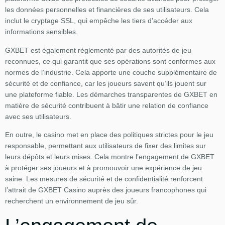
les données personnelles et financières de ses utilisateurs. Cela
inclut le cryptage SSL, qui empêche les tiers d’accéder aux
informations sensibles.
GXBET est également réglementé par des autorités de jeu
reconnues, ce qui garantit que ses opérations sont conformes aux
normes de l’industrie. Cela apporte une couche supplémentaire de
sécurité et de confiance, car les joueurs savent qu’ils jouent sur
une plateforme fiable. Les démarches transparentes de GXBET en
matière de sécurité contribuent à bâtir une relation de confiance
avec ses utilisateurs.
En outre, le casino met en place des politiques strictes pour le jeu
responsable, permettant aux utilisateurs de fixer des limites sur
leurs dépôts et leurs mises. Cela montre l’engagement de GXBET
à protéger ses joueurs et à promouvoir une expérience de jeu
saine. Les mesures de sécurité et de confidentialité renforcent
l’attrait de GXBET Casino auprès des joueurs francophones qui
recherchent un environnement de jeu sûr.