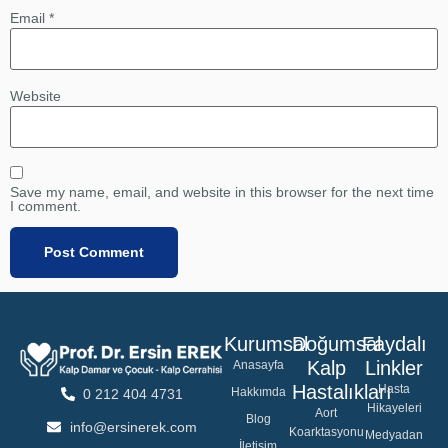
Email
*
Website
Save my name, email, and website in this browser for the next time
I comment.
Kurumsal
Doğumsal
Faydalı
Kalp
Linkler
Anasayfa
Hastalıkları
Hasta
Hakkımda
0 212 404 4731
Hikayeleri
Aort
Blog
info@ersinerek.com
Koarktasyonu
Medyadan
İletişim