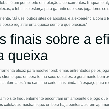
do lebull é um ponto forte em relação a concorrentes. Enquanto 
exas, o lebull se esforça para garantir que seus jogadores se 
iente, “Já usei outros sites de apostas, e a experiência com o 
 posso registrar uma queixa sempre que precisar.”
 finais sobre a ef
da queixa
erramenta eficaz para resolver problemas enfrentados pelos jog
liente que, embora tenha seus desafios, é geralmente bem ava
 plataforma está no caminho certo, mas ainda há espaço para m
ntam o site frequentemente encontram um ambiente de jogo que 
ões coletadas mostram que, embora haja pontos a serem aprimor