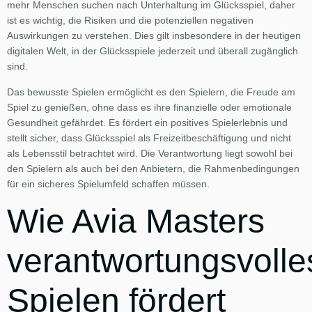
mehr Menschen suchen nach Unterhaltung im Glücksspiel, daher
ist es wichtig, die Risiken und die potenziellen negativen
Auswirkungen zu verstehen. Dies gilt insbesondere in der heutigen
digitalen Welt, in der Glücksspiele jederzeit und überall zugänglich
sind.
Das bewusste Spielen ermöglicht es den Spielern, die Freude am
Spiel zu genießen, ohne dass es ihre finanzielle oder emotionale
Gesundheit gefährdet. Es fördert ein positives Spielerlebnis und
stellt sicher, dass Glücksspiel als Freizeitbeschäftigung und nicht
als Lebensstil betrachtet wird. Die Verantwortung liegt sowohl bei
den Spielern als auch bei den Anbietern, die Rahmenbedingungen
für ein sicheres Spielumfeld schaffen müssen.
Wie Avia Masters
verantwortungsvolle
Spielen fördert