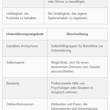
oder Stress zu bewältigen.
Unfähigkeit, die
Die Unfähigkeit, das eigene
Kontrolle zu behalten
Spielverhalten zu regulieren.
Unterstützungsangebote
Beschreibung
Gamblers Anonymous
Selbsthilfegruppen für Betroffene zur
Unterstützung.
Selbstsperre
Möglichkeit, sich für einen
bestimmten Zeitraum vom Spielen
auszuschließen.
Beratung
Professionelle Hilfe von
Psychologen oder Beratern in
Anspruch nehmen.
Online-Ressourcen
Webseiten und Foren, die
Informationen und Unterstützung