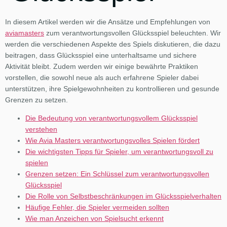
In diesem Artikel werden wir die Ansätze und Empfehlungen von
aviamasters
zum verantwortungsvollen Glücksspiel beleuchten. Wir
werden die verschiedenen Aspekte des Spiels diskutieren, die dazu
beitragen, dass Glücksspiel eine unterhaltsame und sichere
Aktivität bleibt. Zudem werden wir einige bewährte Praktiken
vorstellen, die sowohl neue als auch erfahrene Spieler dabei
unterstützen, ihre Spielgewohnheiten zu kontrollieren und gesunde
Grenzen zu setzen.
Die Bedeutung von verantwortungsvollem Glücksspiel
verstehen
Wie Avia Masters verantwortungsvolles Spielen fördert
Die wichtigsten Tipps für Spieler, um verantwortungsvoll zu
spielen
Grenzen setzen: Ein Schlüssel zum verantwortungsvollen
Glücksspiel
Die Rolle von Selbstbeschränkungen im Glücksspielverhalten
Häufige Fehler, die Spieler vermeiden sollten
Wie man Anzeichen von Spielsucht erkennt