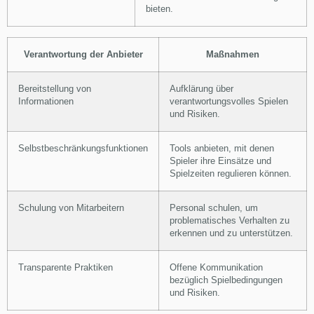
bieten.
Verantwortung der Anbieter
Maßnahmen
Bereitstellung von
Aufklärung über
Informationen
verantwortungsvolles Spielen
und Risiken.
Selbstbeschränkungsfunktionen
Tools anbieten, mit denen
Spieler ihre Einsätze und
Spielzeiten regulieren können.
Schulung von Mitarbeitern
Personal schulen, um
problematisches Verhalten zu
erkennen und zu unterstützen.
Transparente Praktiken
Offene Kommunikation
bezüglich Spielbedingungen
und Risiken.