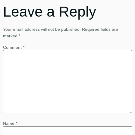
Leave a Reply
Your email address will not be published.
Required fields are
marked
*
Comment
*
Name
*