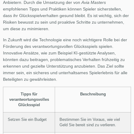
Anbietern. Durch die Umsetzung der von
Avia Masters
empfohlenen Tipps und Praktiken können Spieler sicherstellen,
dass ihr Glücksspielverhalten gesund bleibt. Es ist wichtig, sich der
Risiken bewusst zu sein und proaktive Schritte zu unternehmen,
um diese zu minimieren.
In Zukunft wird die Technologie eine noch wichtigere Rolle bei der
Förderung des verantwortungsvollen Glücksspiels spielen.
Innovative Ansätze, wie zum Beispiel KI-gestützte Analysen,
könnten dazu beitragen, problematisches Verhalten frühzeitig zu
erkennen und gezielte Unterstützung anzubieten. Das Ziel sollte
immer sein, ein sicheres und unterhaltsames Spielerlebnis für alle
Beteiligten zu gewährleisten.
Tipps für
Beschreibung
verantwortungsvolles
Glücksspiel
Setzen Sie ein Budget
Bestimmen Sie im Voraus, wie viel
Geld Sie bereit sind zu verlieren.