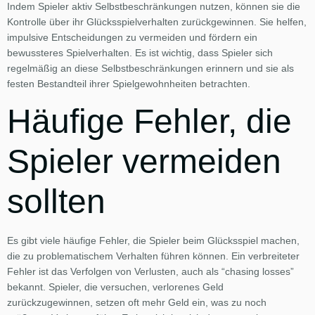
Indem Spieler aktiv Selbstbeschränkungen nutzen, können sie die
Kontrolle über ihr Glücksspielverhalten zurückgewinnen. Sie helfen,
impulsive Entscheidungen zu vermeiden und fördern ein
bewussteres Spielverhalten. Es ist wichtig, dass Spieler sich
regelmäßig an diese Selbstbeschränkungen erinnern und sie als
festen Bestandteil ihrer Spielgewohnheiten betrachten.
Häufige Fehler, die
Spieler vermeiden
sollten
Es gibt viele häufige Fehler, die Spieler beim Glücksspiel machen,
die zu problematischem Verhalten führen können. Ein verbreiteter
Fehler ist das Verfolgen von Verlusten, auch als “chasing losses”
bekannt. Spieler, die versuchen, verlorenes Geld
zurückzugewinnen, setzen oft mehr Geld ein, was zu noch